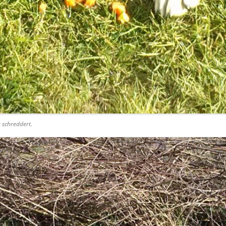
… MIT SCHWER ERREICHBAREN
KINDERN
AM ARBEITSPLATZ KONFLIKTFREI
e schreddert.