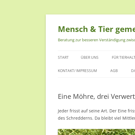
Zum
Inhalt
springen
Mensch & Tier gem
Beratung zur besseren Verständigung zwi
START
ÜBER UNS
FÜR TIERHAL
ALESSA KNOOP-LÜBKE
FÜR MENSCH
KONTAKT/ IMPRESSUM
AGB
D
DAISY
FÜR MENSCH
Eine Möhre, drei Verwert
DIE VIER
FÜR MENSCH
NERO
FÜR MENSC
Jeder frisst auf seine Art. Der Eine 
des Schredderns. Da bleibt viel Mittle
RAVIL
FÜR MENSCH
TIEREN
DAS EINST NEUE RUDEL