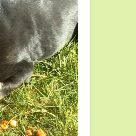
ND UND
D AM RAD“
D IM BOOT“
…