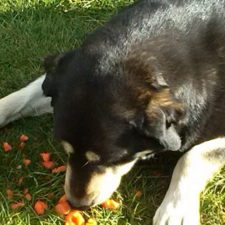
„ICH MÖCHTE ERNST GENOMMEN
…“
INDIVIDUELLE BERATUNGEN FÜR
WERDEN!“
DIE VIER: ENTWICKLUNG BIS
MENSCHEN MIT ANDEREN TIEREN
IND. BERATUNG „HU
IN GEDENKEN AN DARIA
8/2022
SELBSTBESTIMMT FÜHLEN,
KATZE“
ANTWORTEN, HANDELN
DIE VIER: ENTWICKLUNGSSTAND
IND. BERATUNG „HUN
NACH EINEM JAHR
POSITIVE ÄUSSERUNGEN
IND. BERATUNG „HUN
UNANGENEHMES AUSSPRECHEN 
HUNDEHALTERN BEGEGNEN
WERTSCHÄTZUNG DER EIGENEN
LEISTUNGEN
GESPRÄCHE MIT ELTERN: OFFEN
UND SACHLICH
GELUNGENE VERSTÄNDIGUNG
ZWISCHEN ERWACHSENEN UND
KINDERN