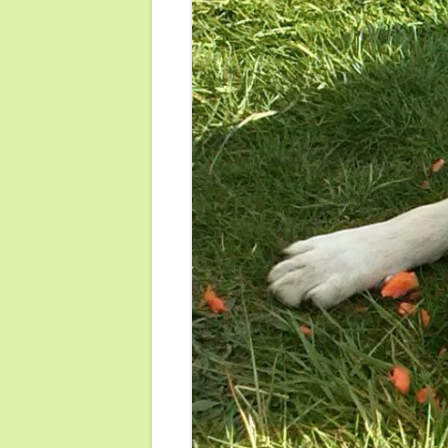
UNTERWEGS (2019/ 2020)
DARIA
RONJA
PIXEL
HÜHNER UND ENTEN
10 JAHRE MENSCH & TIER
GEMEINSAM