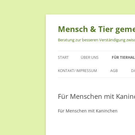
Zum
Inhalt
springen
Mensch & Tier gem
Beratung zur besseren Verständigung zwi
START
ÜBER UNS
FÜR TIERHA
ALESSA KNOOP-LÜBKE
FÜR MENSCH
KONTAKT/ IMPRESSUM
AGB
D
DAISY
FÜR MENSC
Für Menschen mit Kani
DIE VIER
FÜR MENSCH
NERO
FÜR MENSC
Für Menschen mit Kaninchen
RAVIL
FÜR MENSCH
TIEREN
DAS EINST NEUE RUDEL