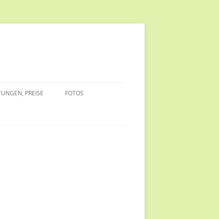
TUNGEN, PREISE
FOTOS
EDLICH
HUNDE FRESSEN MÖHREN
EINE MÖHRE, DREI VERWERTER
UNG ZU
EDLICH
FREUNDSCHAFTEN IN SCHWARZ-
WEISS
IM URLAUB/
MAULKORB-MODENSCHAU
NDE
ÄLTERES SAMMELSURIUM
ESTER MIT
HEITERER FOTOS