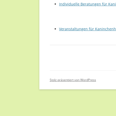
Individuelle Beratungen für Kan
UNTERWEGS (2019/ 2020)
DARIA
RONJA
Veranstaltungen für Kaninchenha
PIXEL
HÜHNER UND ENTEN
10 JAHRE MENSCH & TIER
GEMEINSAM
Stolz präsentiert von WordPress