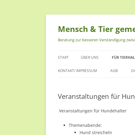
Zum
Inhalt
springen
Mensch & Tier gem
Beratung zur besseren Verständigung zwi
START
ÜBER UNS
FÜR TIERHA
ALESSA KNOOP-LÜBKE
FÜR MENSC
KONTAKT/ IMPRESSUM
AGB
D
DAISY
FÜR MENSCH
Veranstaltungen für Hun
DIE VIER
FÜR MENSCH
NERO
FÜR MENSC
Veranstaltungen für Hundehalter
RAVIL
FÜR MENSCH
Themenabende:
TIEREN
Hund streicheln
DAS EINST NEUE RUDEL