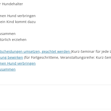
„ICH MÖCHTE ERNST GENOMME
…“
r Hundehalter
INDIVIDUELLE BERATUNGEN FÜR
WERDEN!“
DIE VIER: ENTWICKLUNG BIS
MENSCHEN MIT ANDEREN TIEREN
IND. BERATUNG „HU
IN GEDENKEN AN DARIA
senen Hund verbringen
8/2022
SELBSTBESTIMMT FÜHLEN,
KATZE“
, ein Kind kommt dazu
ANTWORTEN, HANDELN
DIE VIER: ENTWICKLUNGSSTAND
IND. BERATUNG „HUN
NACH EINEM JAHR
 zusammen
POSITIVE ÄUSSERUNGEN
IND. BERATUNG „HUN
türlich erziehen
UNANGENEHMES AUSSPRECHEN
ntscheidungen umsetzen, geachtet werden
(Kurz-Seminar für jede 
HUNDEHALTERN BEGEGNEN
nung bewirken
(für Fortgeschrittene, Veranstaltungsreihe: Kurz-Sem
senen Hund verbringen
WERTSCHÄTZUNG DER EIGENEN
 zusammen
LEISTUNGEN
GESPRÄCHE MIT ELTERN: OFFEN
UND SACHLICH
GELUNGENE VERSTÄNDIGUNG
ZWISCHEN ERWACHSENEN UND
KINDERN