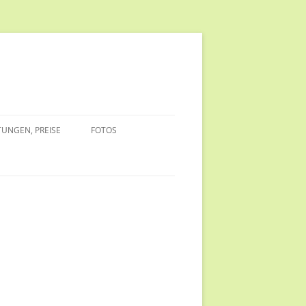
TUNGEN, PREISE
FOTOS
EDLICH
HUNDE FRESSEN MÖHREN
EINE MÖHRE, DREI VERWERTER
UNG ZU
EDLICH
FREUNDSCHAFTEN IN SCHWARZ-
WEISS
IM URLAUB/
MAULKORB-MODENSCHAU
NDE
ÄLTERES SAMMELSURIUM
ESTER MIT
HEITERER FOTOS