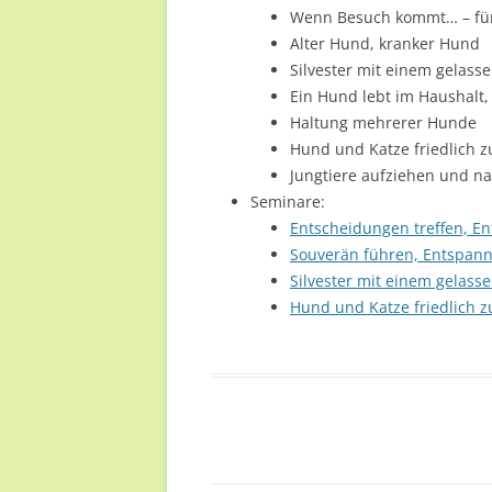
Wenn Besuch kommt… – fü
UNTERWEGS (2019/ 2020)
Alter Hund, kranker Hund
DARIA
Silvester mit einem gelas
Ein Hund lebt im Haushalt
RONJA
Haltung mehrerer Hunde
Hund und Katze friedlich
PIXEL
Jungtiere aufziehen und na
HÜHNER UND ENTEN
Seminare:
Entscheidungen treffen, E
10 JAHRE MENSCH & TIER
Souverän führen, Entspan
GEMEINSAM
Silvester mit einem gelas
Hund und Katze friedlich