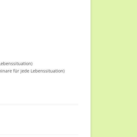
N
ND UND
D AM RAD“
D IM BOOT“
 …
Lebenssituation)
inare für jede Lebenssituation)